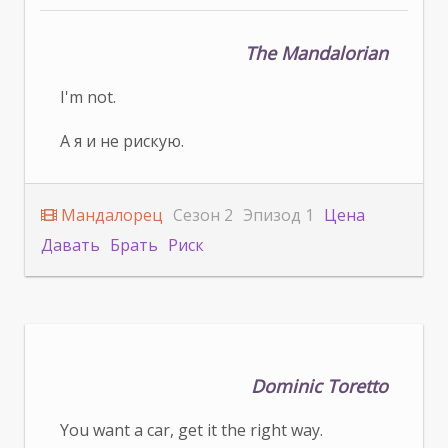
The Mandalorian
I'm not.
А я и не рискую.
Мандалорец
Сезон 2
Эпизод 1
Цена
Давать
Брать
Риск
Dominic Toretto
You want a car, get it the right way.