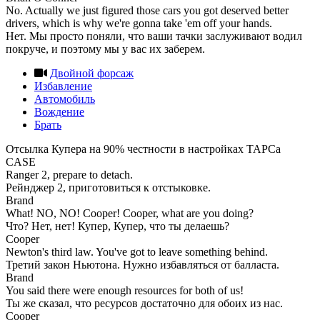
No. Actually we just figured those cars you got deserved better
drivers, which is why we're gonna take 'em off your hands.
Нет. Мы просто поняли, что ваши тачки заслуживают водил
покруче, и поэтому мы у вас их заберем.
Двойной форсаж
Избавление
Автомобиль
Вождение
Брать
Отсылка Купера на 90% честности в настройках ТАРСа
CASE
Ranger 2, prepare to detach.
Рейнджер 2, приготовиться к отстыковке.
Brand
What! NO, NO! Cooper! Cooper, what are you doing?
Что? Нет, нет! Купер, Купер, что ты делаешь?
Cooper
Newton's third law. You've got to leave something behind.
Третий закон Ньютона. Нужно избавляться от балласта.
Brand
You said there were enough resources for both of us!
Ты же сказал, что ресурсов достаточно для обоих из нас.
Cooper