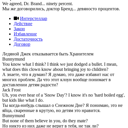
We agreed, Dr. Brand... ninety percent.
Мы же договорились, доктор Бренд... девяносто процентов.
Интерстеллар
Действие
Закон
Избавление
Достаточность
Договор
Ледяной Джек отказывается быть Хранителем
Bunnymund
You know what I think? I think we just dodged a bullet. I mean,
what does this clown know about bringing joy to children?
А знаете, что я думаю? Я думаю, это даже избавит нас от
многих проблем. Да что этот клоун вообще понимает в
доставлении детям радости?
Jack Frost
Uh, you ever hear of a 'Snow Day'? I know it's no 'hard boiled egg',
but kids like what I do.
Ты когда-нибудь слышал о Снежном Дне? Я понимаю, это не
яйца, сваренные в крутую, но детям это нравится.
Bunnymund
But none of them believe in you, do they mate?
Но никто из них даже не верит в тебя, не так ли?