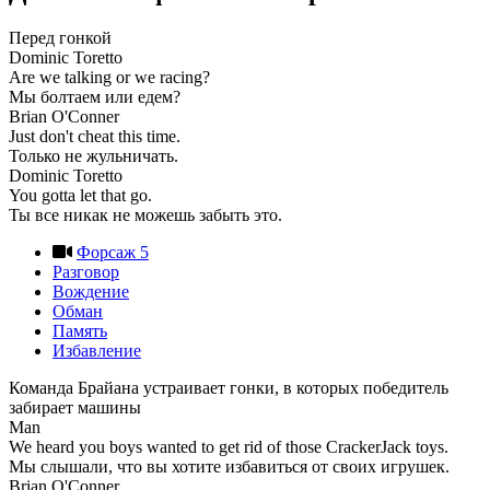
Перед гонкой
Dominic Toretto
Are we talking or we racing?
Мы болтаем или едем?
Brian O'Conner
Just don't cheat this time.
Только не жульничать.
Dominic Toretto
You gotta let that go.
Ты все никак не можешь забыть это.
Форсаж 5
Разговор
Вождение
Обман
Память
Избавление
Команда Брайана устраивает гонки, в которых победитель
забирает машины
Man
We heard you boys wanted to get rid of those CrackerJack toys.
Мы слышали, что вы хотите избавиться от своих игрушек.
Brian O'Conner