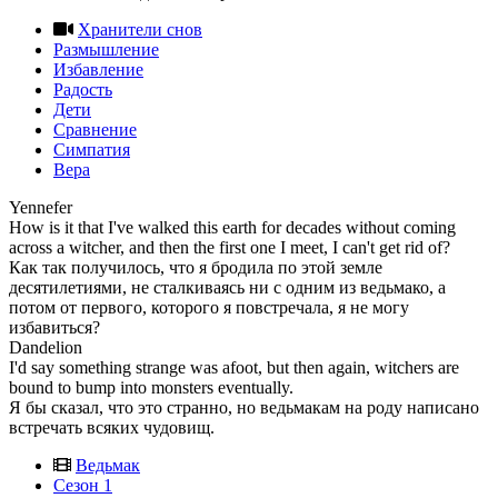
Хранители снов
Размышление
Избавление
Радость
Дети
Сравнение
Симпатия
Вера
Yennefer
How is it that I've walked this earth for decades without coming
across a witcher, and then the first one I meet, I can't get rid of?
Как так получилось, что я бродила по этой земле
десятилетиями, не сталкиваясь ни с одним из ведьмако, а
потом от первого, которого я повстречала, я не могу
избавиться?
Dandelion
I'd say something strange was afoot, but then again, witchers are
bound to bump into monsters eventually.
Я бы сказал, что это странно, но ведьмакам на роду написано
встречать всяких чудовищ.
Ведьмак
Сезон 1