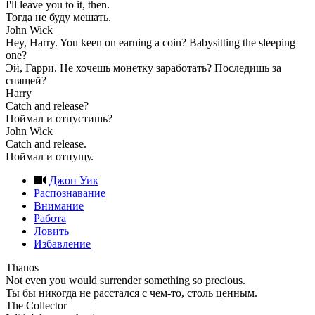
I'll leave you to it, then.
Тогда не буду мешать.
John Wick
Hey, Harry. You keen on earning a coin? Babysitting the sleeping
one?
Эй, Гарри. Не хочешь монетку заработать? Последишь за
спящей?
Harry
Catch and release?
Поймал и отпустишь?
John Wick
Catch and release.
Поймал и отпущу.
Джон Уик
Распознавание
Внимание
Работа
Ловить
Избавление
Thanos
Not even you would surrender something so precious.
Ты бы никогда не расстался с чем-то, столь ценным.
The Collector