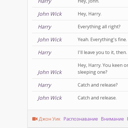
Harry
Hey, John.
John Wick
Hey, Harry.
Harry
Everything all right?
John Wick
Yeah. Everything's fine.
Harry
I'll leave you to it, then.
Hey, Harry. You keen on
John Wick
sleeping one?
Harry
Catch and release?
John Wick
Catch and release.
Джон Уик
Распознавание
Внимание