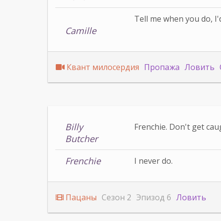
Tell me when you do, I'd
Camille
Квант милосердия
Пропажа
Ловить
Billy
Frenchie. Don't get cau
Butcher
Frenchie
I never do.
Пацаны
Сезон 2
Эпизод 6
Ловить