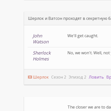
Шерлок и Ватсон проходят в секретную б
John
We'll get caught.
Watson
Sherlock
No, we won't. Well, not 
Holmes
Шерлок
Сезон 2
Эпизод 2
Ловить
В
The closer we are to d