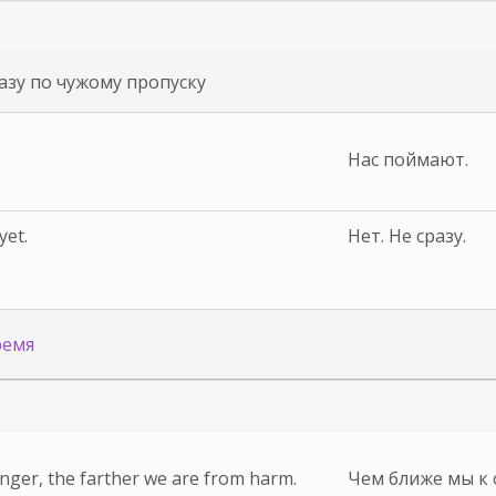
азу по чужому пропуску
Нас поймают.
yet.
Нет. Не сразу.
ремя
anger, the farther we are from harm.
Чем ближе мы к 