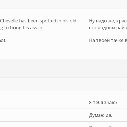
Chevelle has been spotted in his old
Ну надо же, кра
 to bring his ass in.
его родном райо
ot.
На твоей тачке в
Я тебя знаю?
Думаю да.