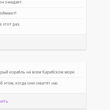
он ожидает.
поймают!
 этот раз.
трый корабль на всем Карибском море.
 этом, когда они схватят нас.
вить