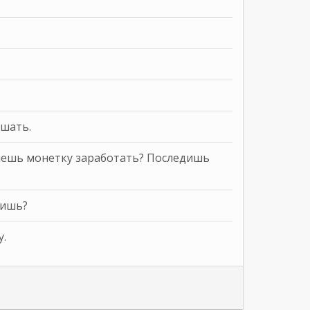
ешать.
очешь монетку заработать? Последишь
тишь?
у.