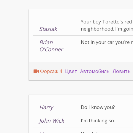
Your boy Toretto's red 
Stasiak
neighborhood. I'm going
Brian
Not in your car you're n
O'Conner
Форсаж 4
Цвет
Автомобиль
Ловить
Harry
Do I know you?
John Wick
I'm thinking so.