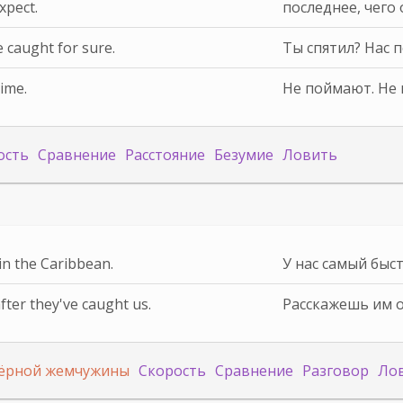
expect.
последнее, чего 
 caught for sure.
Ты спятил? Нас 
time.
Не поймают. Не в
ость
Сравнение
Расстояние
Безумие
Ловить
 in the Caribbean.
У нас самый быс
fter they've caught us.
Расскажешь им об
Чёрной жемчужины
Скорость
Сравнение
Разговор
Ло