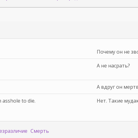
Почему он не зв
А не насрать?
А вдруг он мерт
 asshole to die.
Нет. Такие мудак
езразличие
Смерть