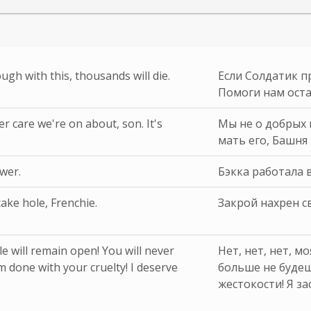
ugh with this, thousands will die.
Если Солдатик п
Помоги нам оста
er care we're on about, son. It's
Мы не о добрых 
мать его, Башня 
wer.
Бэкка работала 
ake hole, Frenchie.
Закрой нахрен с
e will remain open! You will never
Нет, нет, нет, м
 done with your cruelty! I deserve
больше не будеш
жестокости! Я з