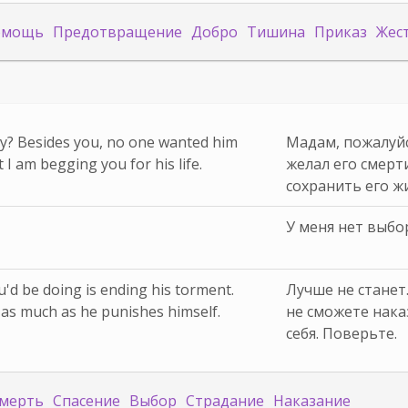
омощь
Предотвращение
Добро
Тишина
Приказ
Жес
ay? Besides you, no one wanted him
Мадам, пожалуйс
I am begging you for his life.
желал его смерт
сохранить его ж
У меня нет выбо
ou'd be doing is ending his torment.
Лучше не станет
as much as he punishes himself.
не сможете нака
себя. Поверьте.
мерть
Спасение
Выбор
Страдание
Наказание