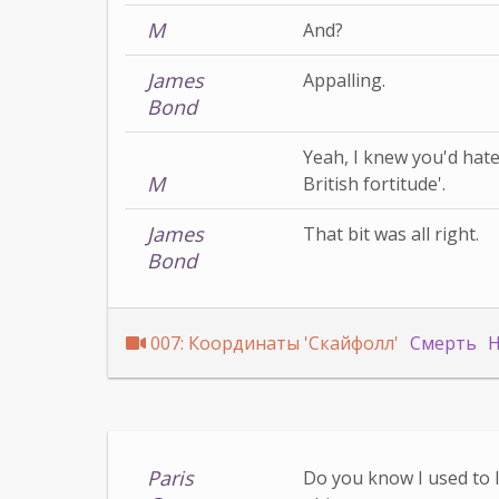
M
And?
James
Appalling.
Bond
Yeah, I knew you'd hate 
M
British fortitude'.
James
That bit was all right.
Bond
007: Координаты 'Скайфолл'
Смерть
Н
Paris
Do you know I used to l