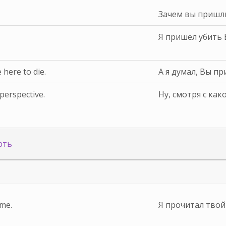
Зачем вы пришл
Я пришел убить 
here to die.
А я думал, Вы п
f perspective.
Ну, смотря с ка
рть
 me.
Я прочитал твой