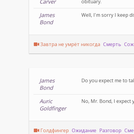
Carver
obituary.
James
Well, I'm sorry I keep d
Bond
Завтра не умрёт никогда
Смерть
Сож
James
Do you expect me to ta
Bond
Auric
No, Mr. Bond, I expect y
Goldfinger
Голдфингер
Ожидание
Разговор
Сме