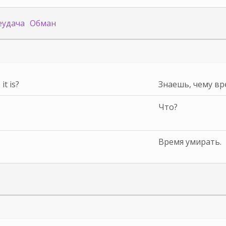
еудача
Обман
t is?
Знаешь, чему в
Что?
Время умирать.