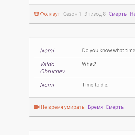
Фоллаут
Сезон 1
Эпизод 8
Смерть
Н
Nomi
Do you know what time i
Valdo
What?
Obruchev
Nomi
Time to die.
Не время умирать
Время
Смерть