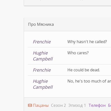
Про Мясника
Frenchie
Why hasn't he called?
Hughie
Who cares?
Campbell
Frenchie
He could be dead.
Hughie
No, he's too much of an
Campbell
Пацаны
Сезон 2
Эпизод 1
Телефон
Б