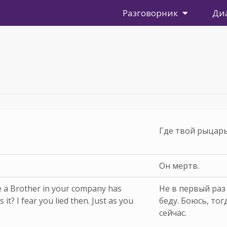
Разговорник
Ди
Где твой рыцар
Он мертв.
ime a Brother in your company has
Не в первый раз
s it? I fear you lied then. Just as you
беду. Боюсь, тог
сейчас.