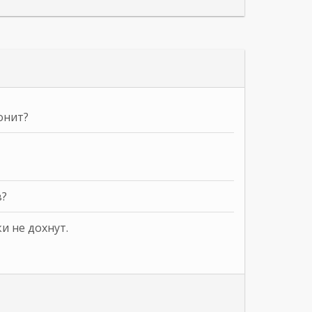
онит?
в?
и не дохнут.