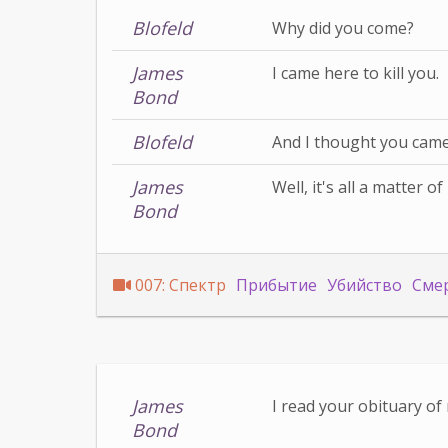
Blofeld
Why did you come?
James
I came here to kill you.
Bond
Blofeld
And I thought you came 
James
Well, it's all a matter o
Bond
007: Спектр
Прибытие
Убийство
Сме
James
I read your obituary of
Bond