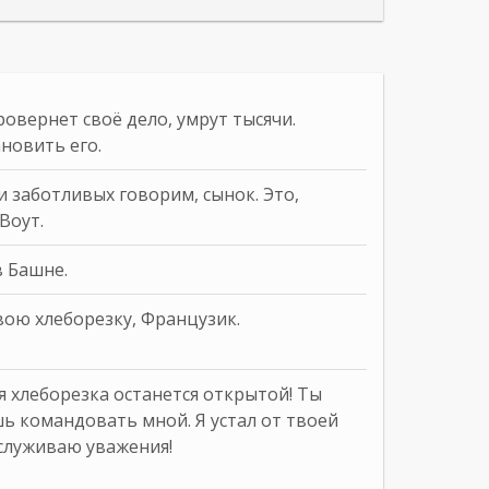
ровернет своё дело, умрут тысячи.
новить его.
и заботливых говорим, сынок. Это,
Воут.
в Башне.
вою хлеборезку, Французик.
оя хлеборезка останется открытой! Ты
ь командовать мной. Я устал от твоей
аслуживаю уважения!