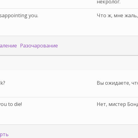
некролог.
isappointing you.
Что ж, мне жаль
аление
Разочарование
lk?
Вы ожидаете, что
ou to die!
Нет, мистер Бонд
рть