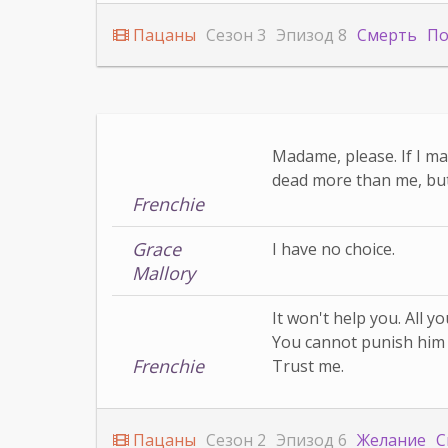
Пацаны
Сезон 3
Эпизод 8
Смерть
П
Madame, please. If I m
dead more than me, but 
Frenchie
Grace
I have no choice.
Mallory
It won't help you. All y
You cannot punish him 
Frenchie
Trust me.
Пацаны
Сезон 2
Эпизод 6
Желание
С