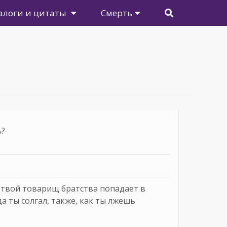
алоги и цитаты
Смерть
ь?
 твой товарищ братства попадает в
да ты солгал, также, как ты лжешь