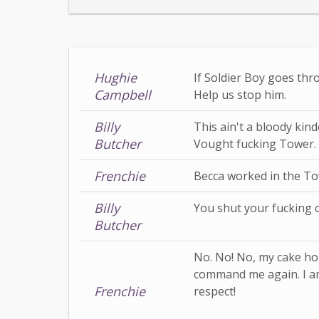
Hughie
If Soldier Boy goes thro
Campbell
Help us stop him.
Billy
This ain't a bloody kind
Butcher
Vought fucking Tower.
Frenchie
Becca worked in the To
Billy
You shut your fucking c
Butcher
No. No! No, my cake hol
command me again. I am
Frenchie
respect!