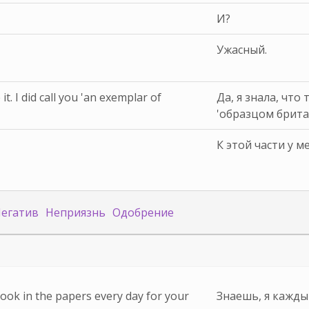
И?
Ужасный.
it. I did call you 'an exemplar of
Да, я знала, что
'образцом брита
К этой части у м
егатив
Неприязнь
Одобрение
ook in the papers every day for your
Знаешь, я кажды