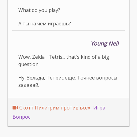
What do you play?
А ты на чем играешь?
Young Neil
Wow, Zelda... Tetris... that's kind of a big
question.
Ну, Зельда, Тетрис еще. Точнее вопросы
задавай.
Скотт Пилигрим против всех
Игра
Вопрос