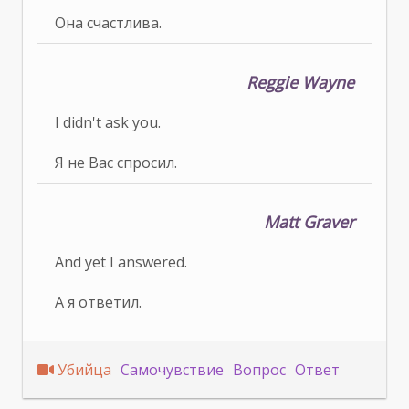
Она счастлива.
Reggie Wayne
I didn't ask you.
Я не Вас спросил.
Matt Graver
And yet I answered.
А я ответил.
Убийца
Самочувствие
Вопрос
Ответ