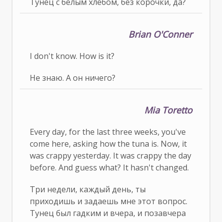
Тунец с белым хлебом, без корочки, да?
Brian O'Conner
I don't know. How is it?
Не знаю. А он ничего?
Mia Toretto
Every day, for the last three weeks, you've
come here, asking how the tuna is. Now, it
was crappy yesterday. It was crappy the day
before. And guess what? It hasn't changed.
Три недели, каждый день, ты
приходишь и задаешь мне этот вопрос.
Тунец был гадким и вчера, и позавчера