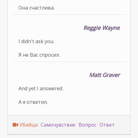
Она счастлива.
Reggie Wayne
I didn't ask you.
Я не Вас спросил.
Matt Graver
And yet I answered.
А я ответил.
Убийца
Самочувствие
Вопрос
Ответ