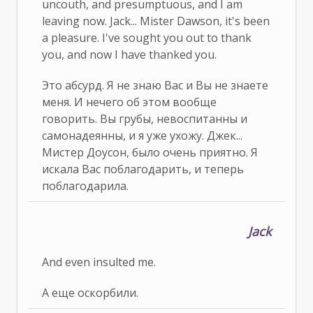
uncouth, and presumptuous, and I am
leaving now. Jack... Mister Dawson, it's been
a pleasure. I've sought you out to thank
you, and now I have thanked you.
Это абсурд. Я не знаю Вас и Вы не знаете
меня. И нечего об этом вообще
говорить. Вы грубы, невоспитанны и
самонадеянны, и я уже ухожу. Джек...
Мистер Доусон, было очень приятно. Я
искала Вас поблагодарить, и теперь
поблагодарила.
Jack
And even insulted me.
А еще оскорбили.