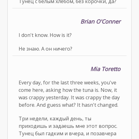
Тунец с белым хлебом, без корочки, да?
Brian O'Conner
I don't know. How is it?
Не знаю. А он ничего?
Mia Toretto
Every day, for the last three weeks, you've
come here, asking how the tuna is. Now, it
was crappy yesterday. It was crappy the day
before. And guess what? It hasn't changed.
Три недели, каждый день, ты
приходишь и задаешь мне этот вопрос.
Тунец был гадким и вчера, и позавчера