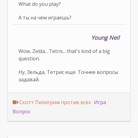
What do you play?
А ты на чем играешь?
Young Neil
Wow, Zelda... Tetris... that's kind of a big
question.
Ну, Зельда, Тетрис еще. Точнее вопросы
задавай.
Скотт Пилигрим против всех
Игра
Вопрос