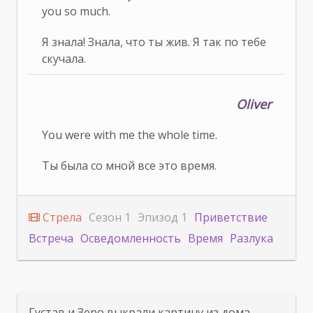
you so much.
Я знала! Знала, что ты жив. Я так по тебе
скучала.
Oliver
You were with me the whole time.
Ты была со мной все это время.
Стрела
Сезон 1
Эпизод 1
Приветствие
Встреча
Осведомленность
Время
Разлука
Густав и Зеро выкрали картину из дома