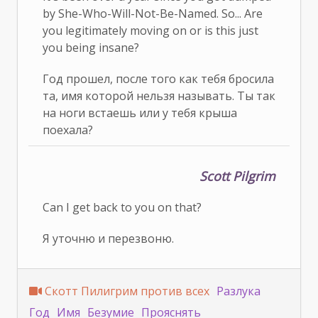
by She-Who-Will-Not-Be-Named. So... Are
you legitimately moving on or is this just
you being insane?
Год прошел, после того как тебя бросила
та, имя которой нельзя называть. Ты так
на ноги встаешь или у тебя крыша
поехала?
Scott Pilgrim
Can I get back to you on that?
Я уточню и перезвоню.
Скотт Пилигрим против всех
Разлука
Год
Имя
Безумие
Прояснять