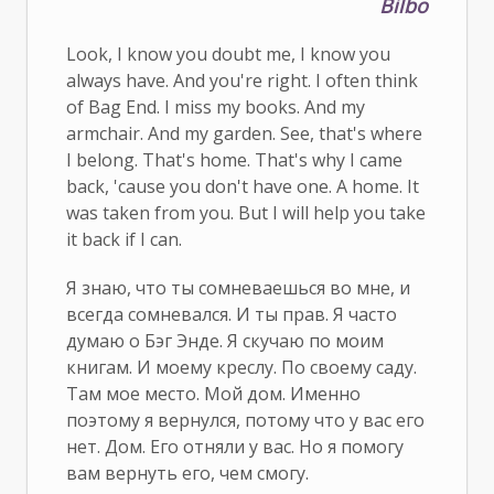
Bilbo
Look, I know you doubt me, I know you
always have. And you're right. I often think
of Bag End. I miss my books. And my
armchair. And my garden. See, that's where
I belong. That's home. That's why I came
back, 'cause you don't have one. A home. It
was taken from you. But I will help you take
it back if I can.
Я знаю, что ты сомневаешься во мне, и
всегда сомневался. И ты прав. Я часто
думаю о Бэг Энде. Я скучаю по моим
книгам. И моему креслу. По своему саду.
Там мое место. Мой дом. Именно
поэтому я вернулся, потому что у вас его
нет. Дом. Его отняли у вас. Но я помогу
вам вернуть его, чем смогу.