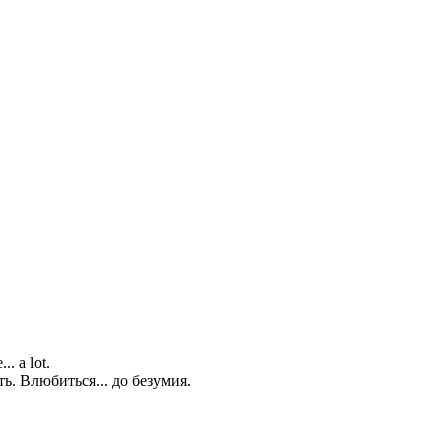
.. a lot.
ь. Влюбиться... до безумия.