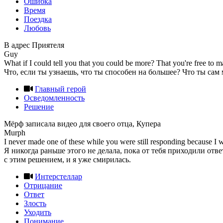
Ошибка
Время
Поездка
Любовь
В адрес Приятеля
Guy
What if I could tell you that you could be more? That you're free to
Что, если ты узнаешь, что ты способен на большее? Что ты са
Главный герой
Осведомленность
Решение
Мёрф записала видео для своего отца, Купера
Murph
I never made one of these while you were still responding because I w
Я никогда раньше этого не делала, пока от тебя приходили отве
с этим решением, и я уже смирилась.
Интерстеллар
Отрицание
Ответ
Злость
Уходить
Понимание