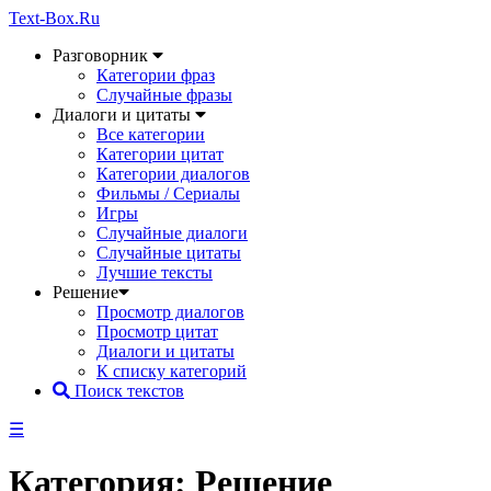
Text-Box.Ru
Разговорник
Категории фраз
Случайные фразы
Диалоги и цитаты
Все категории
Категории цитат
Категории диалогов
Фильмы / Сериалы
Игры
Случайные диалоги
Случайные цитаты
Лучшие тексты
Решение
Просмотр диалогов
Просмотр цитат
Диалоги и цитаты
К списку категорий
Поиск текстов
☰
Категория: Решение