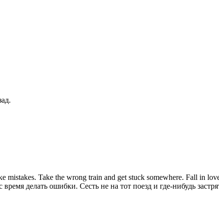
ад.
ake mistakes. Take the wrong train and get stuck somewhere. Fall in love.
ремя делать ошибки. Сесть не на тот поезд и где-нибудь застрят