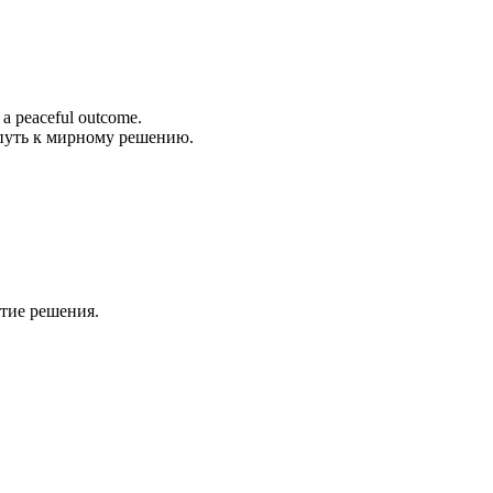
o a peaceful outcome.
 путь к мирному решению.
ятие решения.