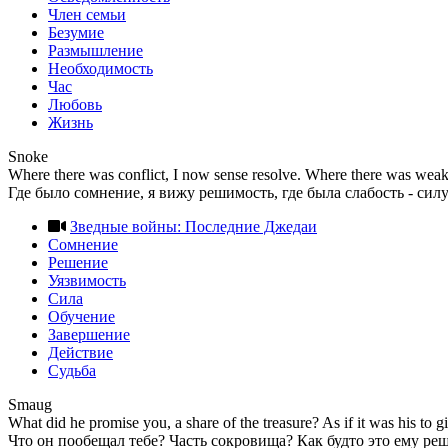
Член семьи
Безумие
Размышление
Необходимость
Час
Любовь
Жизнь
Snoke
Where there was conflict, I now sense resolve. Where there was weakne
Где было сомнение, я вижу решимость, где была слабость - силу
Зведные войны: Последние Джедаи
Сомнение
Решение
Уязвимость
Сила
Обучение
Завершение
Действие
Судьба
Smaug
What did he promise you, a share of the treasure? As if it was his to giv
Что он пообещал тебе? Часть сокровища? Как будто это ему реш