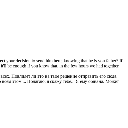
ffect your decision to send him here, knowing that he is you father? If
 it'll be enough if you know that, in the few hours we had together,
з всех. Повлияет ли это на твое решение отправить его сюда,
всем этом ... Полагаю, я скажу тебе... Я ему обязана. Может