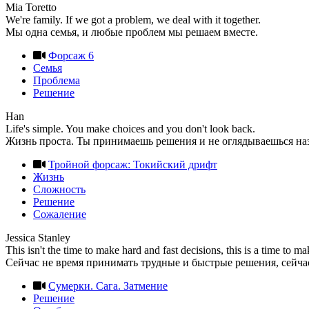
Mia Toretto
We're family. If we got a problem, we deal with it together.
Мы одна семья, и любые проблем мы решаем вместе.
Форсаж 6
Семья
Проблема
Решение
Han
Life's simple. You make choices and you don't look back.
Жизнь проста. Ты принимаешь решения и не оглядываешься наз
Тройной форсаж: Токийский дрифт
Жизнь
Сложность
Решение
Сожаление
Jessica Stanley
This isn't the time to make hard and fast decisions, this is a time to m
Сейчас не время принимать трудные и быстрые решения, сейчас в
Сумерки. Сага. Затмение
Решение