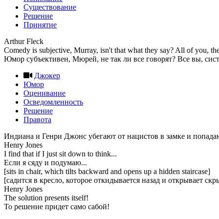
Существование
Решение
Принятие
Arthur Fleck
Comedy is subjective, Murray, isn't that what they say? All of you, 
Юмор субъективен, Мюрей, не так ли все говорят? Все вы, систем
Джокер
Юмор
Оценивание
Осведомленность
Решение
Правота
Индиана и Генри Джонс убегают от нацистов в замке и попада
Henry Jones
I find that if I just sit down to think...
Если я сяду и подумаю...
[sits in chair, which tilts backward and opens up a hidden staircase]
[садится в кресло, которое откидывается назад и открывает ск
Henry Jones
The solution presents itself!
То решение придет само сабой!