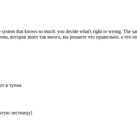
the system that knows so much: you decide what's right or wrong. The s
а, которая знает так много, вы решаете что правильно, а что нет
ют в тупик
рытую лестницу]