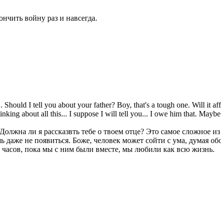
нчить войну раз и навсегда.
. Should I tell you about your father? Boy, that's a tough one. Will it a
ing about all this... I suppose I will tell you... I owe him that. Maybe
.. Должна ли я рассказвть тебе о твоем отце? Это самое сложное и
 даже не появиться. Боже, человек может сойти с ума, думая обо 
ко часов, пока мы с ним были вместе, мы любили как всю жизнь.