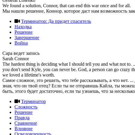
General Losenko
We found a solution, Connor, that can end this war once and for all.
Мы нашли решение, Коннор. которое даст нам возможность зако
Терминатор: Да придет спаситель
Находка
Решение
Завершение
Война
Сара ведет запись
Sarah Connor
The hardest thing is deciding what I should tell you and what not to. ..
you don't send Kyle, you can never be. God, a person can go crazy think
we loved a lifetime's worth.
Самое сложное, это решить, что тебе рассказывать, а что нет. .
зная, что он твой отец? Если ты не отправишь Кайла, ты можешь
быть, этого будет достаточно, если ты узнаешь, что за несколь
Терминатор
Сложность
Решение
Правда
Сравнение
Влияние
Осведомленность