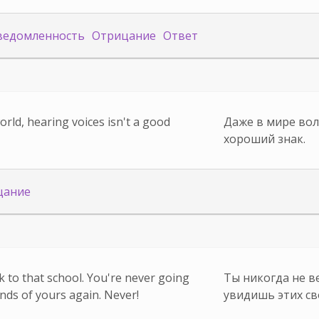
ведомленность
Отрицание
Ответ
orld, hearing voices isn't a good
Даже в мире вол
хороший знак.
цание
 to that school. You're never going
Ты никогда не в
ends of yours again. Never!
увидишь этих св