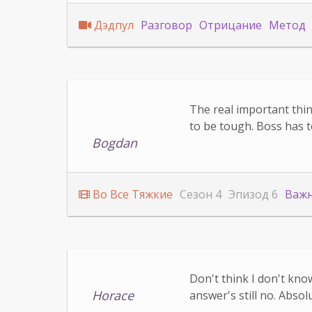
Дэдпул
Разговор
Отрицание
Метод
The real important thin
to be tough. Boss has t
Bogdan
Во Все Тяжкие
Сезон 4
Эпизод 6
Важн
Don't think I don't kno
Horace
answer's still no. Absol