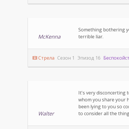
Something bothering yo
McKenna
terrible liar.
Стрела
Сезон 1
Эпизод 16
Беспокойс
It's very disconcerting 
whom you share your h
been lying to you so co
Walter
to consider all the thin