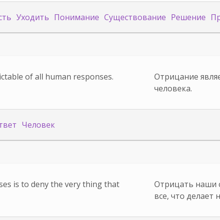
сть
Уходить
Понимание
Существование
Решение
П
ictable of all human responses.
Отрицание явля
человека.
твет
Человек
s is to deny the very thing that
Отрицать наши 
все, что делает 