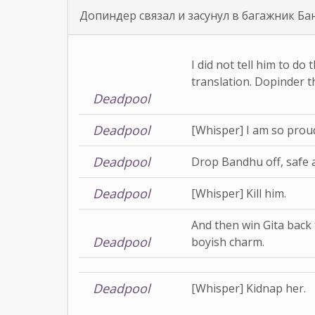
Допиндер связал и засунул в багажник Ба
I did not tell him to do t
translation. Dopinder th
Deadpool
Deadpool
[Whisper] I am so proud
Deadpool
Drop Bandhu off, safe a
Deadpool
[Whisper] Kill him.
And then win Gita back
Deadpool
boyish charm.
Deadpool
[Whisper] Kidnap her.