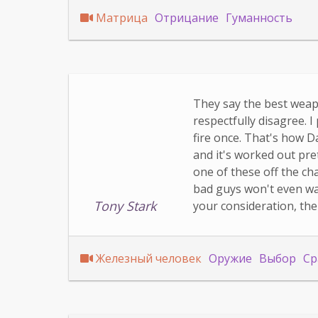
Матрица
Отрицание
Гуманность
They say the best weapo
respectfully disagree. 
fire once. That's how Da
and it's worked out pret
one of these off the ch
bad guys won't even wan
Tony Stark
your consideration, the 
Железный человек
Оружие
Выбор
Ср