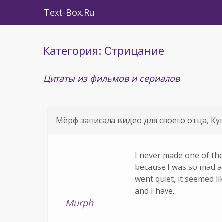
Text-Box.Ru
Категория: Отрицание
Цитаты из фильмов и сериалов
Мёрф записала видео для своего отца, Ку
I never made one of the
because I was so mad a
went quiet, it seemed lik
and I have.
Murph