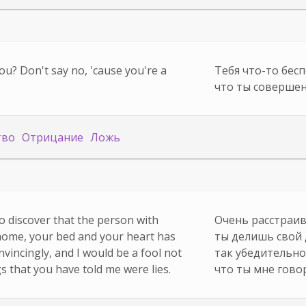
u? Don't say no, 'cause you're a
Тебя что-то бес
что ты совершен
тво
Отрицание
Ложь
to discover that the person with
Очень расстраив
ome, your bed and your heart has
ты делишь свой 
nvincingly, and I would be a fool not
так убедительно,
gs that you have told me were lies.
что ты мне гово