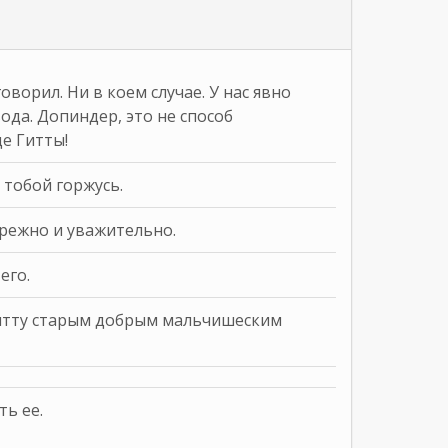
говорил. Ни в коем случае. У нас явно
ода. Допиндер, это не способ
е Гитты!
 тобой горжусь.
режно и уважительно.
его.
Гитту старым добрым мальчишеским
ь ее.