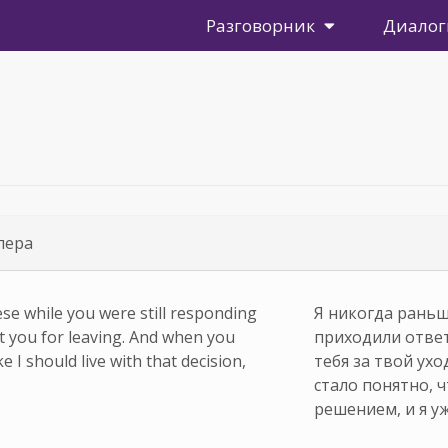
Разговорник
Диалог
пера
se while you were still responding
Я никогда раньше
t you for leaving. And when you
приходили ответ
e I should live with that decision,
тебя за твой ухо
стало понятно, 
решением, и я у