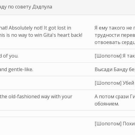
нду по совету Дэдпула
hat! Absolutely not! It got lost in
Я ему такого не 
is is no way to win Gita's heart back!
трудности перев
отвоевать сердц
 of you.
[Шопотом] Я так
nd gentle-like.
Высади Банду бе
[Шопотом] Убей 
 the old-fashioned way with your
А потом срази 
обоянием.
[Шопотом] Похит