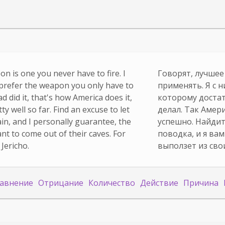
n is one you never have to fire. I
Говорят, лучшее
I prefer the weapon you only have to
применять. Я с н
d did it, that's how America does it,
которому достат
ty well so far. Find an excuse to let
делал. Так Амери
ain, and I personally guarantee, the
успешно. Найдит
t to come out of their caves. For
поводка, и я ва
Jericho.
выползет из сво
авнение
Отрицание
Количество
Действие
Причина