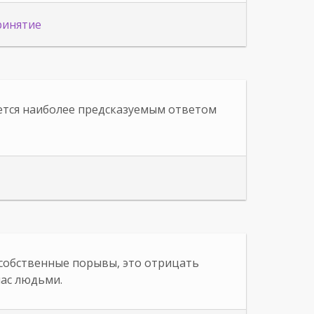
ринятие
ется наиболее предсказуемым ответом
собственные порывы, это отрицать
нас людьми.