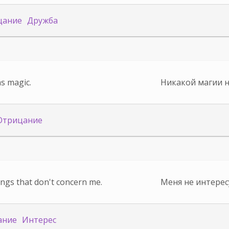
цание
Дружба
s magic.
Никакой магии н
Отрицание
hings that don't concern me.
Меня не интерес
ание
Интерес