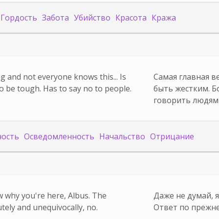
Гордость
Забота
Убийство
Красота
Кража
g and not everyone knows this... Is
Самая главная в
o be tough. Has to say no to people.
быть жестким. Б
говорить людям
ость
Осведомленность
Начальство
Отрицание
w why you're here, Albus. The
Даже не думай, 
utely and unequivocally, no.
Ответ по прежне