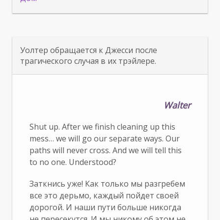
Уолтер обращается к Джесси после
трагического случая в их трэйлере.
Walter
Shut up. After we finish cleaning up this
mess… we will go our separate ways. Our
paths will never cross. And we will tell this
to no one. Understood?
Заткнись уже! Как только мы разгребем
все это дерьмо, каждый пойдет своей
дорогой. И наши пути больше никогда
не пересекутся. И мы никому об этом не