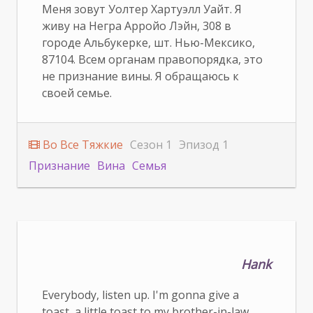
Меня зовут Уолтер Хартуэлл Уайт. Я
живу на Негра Арройо Лэйн, 308 в
городе Альбукерке, шт. Нью-Мексико,
87104. Всем органам правопорядка, это
не признание вины. Я обращаюсь к
своей семье.
Во Все Тяжкие
Сезон 1
Эпизод 1
Признание
Вина
Семья
Hank
Everybody, listen up. I'm gonna give a
toast, a little toast to my brother-in-law.