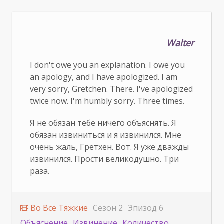
Walter
I don't owe you an explanation. I owe you
an apology, and I have apologized. I am
very sorry, Gretchen. There. I've apologized
twice now. I'm humbly sorry. Three times.
Я не обязан тебе ничего объяснять. Я
обязан извиниться и я извинился. Мне
очень жаль, Гретхен. Вот. Я уже дважды
извинился. Прости великодушно. Три
раза.
Во Все Тяжкие
Сезон 2
Эпизод 6
Объяснение
Извинение
Количество