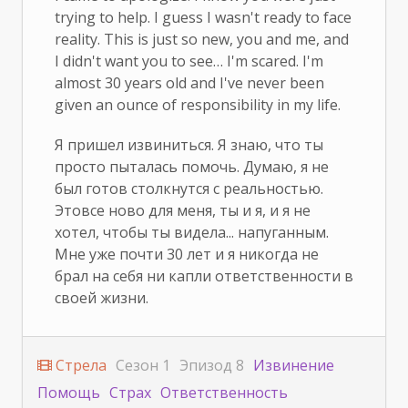
trying to help. I guess I wasn't ready to face
reality. This is just so new, you and me, and
I didn't want you to see… I'm scared. I'm
almost 30 years old and I've never been
given an ounce of responsibility in my life.
Я пришел извиниться. Я знаю, что ты
просто пыталась помочь. Думаю, я не
был готов столкнутся с реальностью.
Этовсе ново для меня, ты и я, и я не
хотел, чтобы ты видела... напуганным.
Мне уже почти 30 лет и я никогда не
брал на себя ни капли ответственности в
своей жизни.
Стрела
Сезон 1
Эпизод 8
Извинение
Помощь
Страх
Ответственность