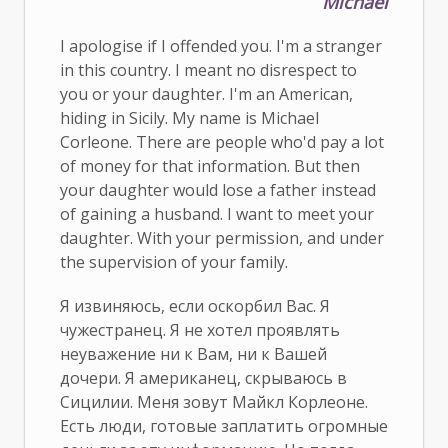
Michael
I apologise if I offended you. I'm a stranger
in this country. I meant no disrespect to
you or your daughter. I'm an American,
hiding in Sicily. My name is Michael
Corleone. There are people who'd pay a lot
of money for that information. But then
your daughter would lose a father instead
of gaining a husband. I want to meet your
daughter. With your permission, and under
the supervision of your family.
Я извиняюсь, если оскорбил Вас. Я
чужестранец. Я не хотел проявлять
неуважение ни к Вам, ни к Вашей
дочери. Я американец, скрываюсь в
Сицилии. Меня зовут Майкл Корлеоне.
Есть люди, готовые заплатить огромные