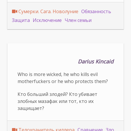
Сумерки. Сага. Новолуние
Обязанность
Защита
Исключение
Член семьи
Darius Kincaid
Who is more wicked, he who kills evil
motherfuckers or he who protects them?
Кто больший злодей? Кто убивает
злобных мазафак или тот, кто их
защищает?
Телохранитель киллера
Сравнение
Зло