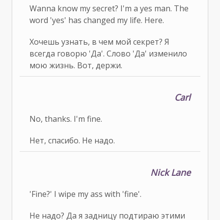
Wanna know my secret? I'm a yes man. The
word 'yes' has changed my life. Here.
Хочешь узнать, в чем мой секрет? Я
всегда говорю 'Да'. Слово 'Да' изменило
мою жизнь. Вот, держи.
Carl
No, thanks. I'm fine.
Нет, спасибо. Не надо.
Nick Lane
'Fine?' I wipe my ass with 'fine'.
Не надо? Да я задницу подтираю этими