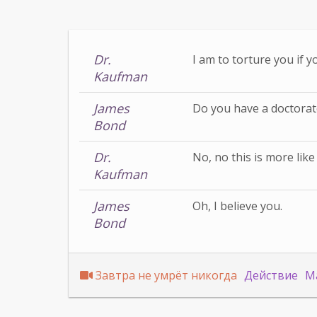
Dr.
I am to torture you if yo
Kaufman
James
Do you have a doctorate
Bond
Dr.
No, no this is more like 
Kaufman
James
Oh, I believe you.
Bond
Завтра не умрёт никогда
Действие
М