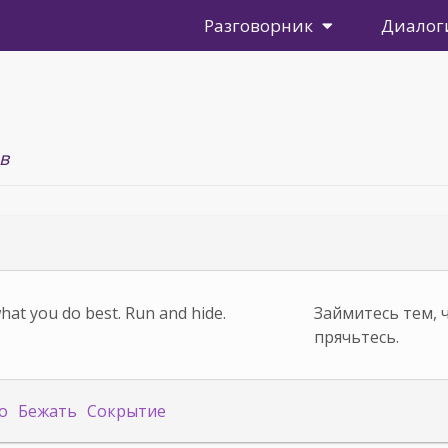
Разговорник
Диалог
в
at you do best. Run and hide.
Займитесь тем, ч
прячьтесь.
о
Бежать
Сокрытие