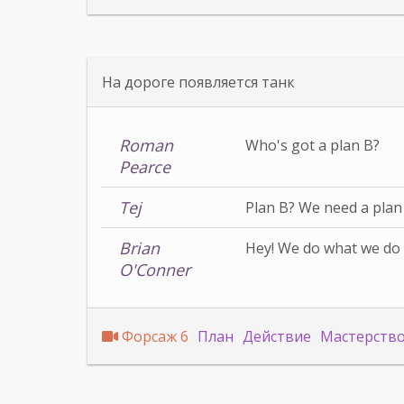
На дороге появляется танк
Roman
Who's got a plan B?
Pearce
Tej
Plan B? We need a plan
Brian
Hey! We do what we do b
O'Conner
Форсаж 6
План
Действие
Мастерств