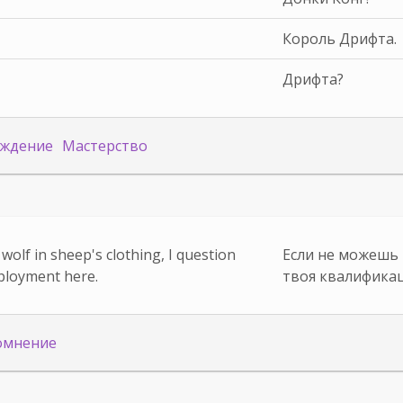
Король Дрифта.
Дрифта?
ждение
Мастерство
 wolf in sheep's clothing, I question
Если не можешь 
mployment here.
твоя квалификац
омнение