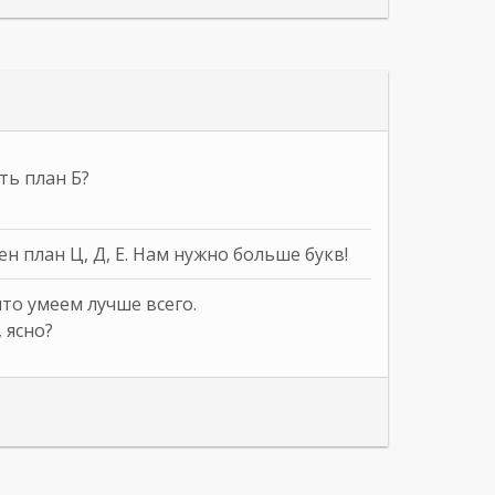
ть план Б?
н план Ц, Д, Е. Нам нужно больше букв!
что умеем лучше всего.
 ясно?