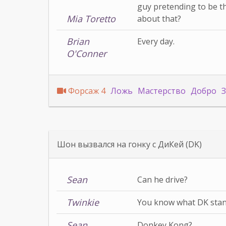
guy pretending to be t
Mia Toretto
about that?
Brian
Every day.
O'Conner
Форсаж 4
Ложь
Мастерство
Добро
Шон вызвался на гонку с ДиКей (DK)
Sean
Can he drive?
Twinkie
You know what DK stan
Sean
Donkey Kong?