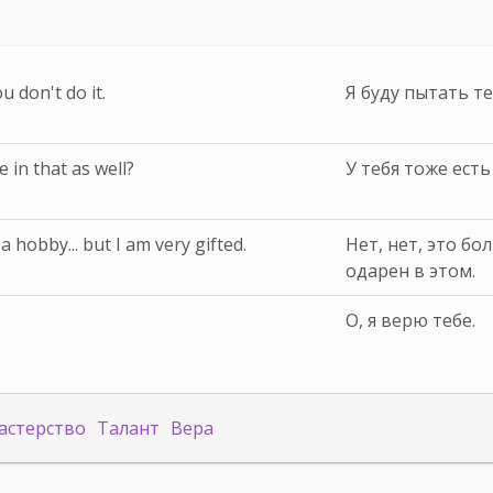
u don't do it.
Я буду пытать те
 in that as well?
У тебя тоже ест
a hobby... but I am very gifted.
Нет, нет, это бо
одарен в этом.
О, я верю тебе.
астерство
Талант
Вера