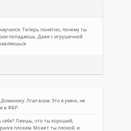
 научился. Теперь понятно, почему ты
рии попадаешь. Даже с игрушечной
равляешься.
л Доминику. Лгал всем. Это я умею, не
и в ФБР.
 себе? Лжешь, что ты хороший,
ился плохим. Может ты плохой, и