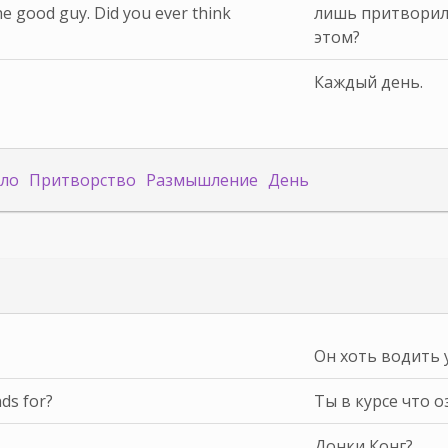
he good guy. Did you ever think
лишь притворил
этом?
Каждый день.
Зло
Притворство
Размышление
День
Он хоть водить 
ds for?
Ты в курсе что о
Донки Конг?