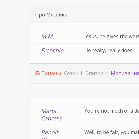
Про Мясника
M.M.
Jesus, he gives the wors
Frenchie
He really, really does.
Пацаны
Сезон 1
Эпизод 4
Мотиваци
Marta
You're not much of a de
Cabrera
Benoit
Well, to be fair, you m