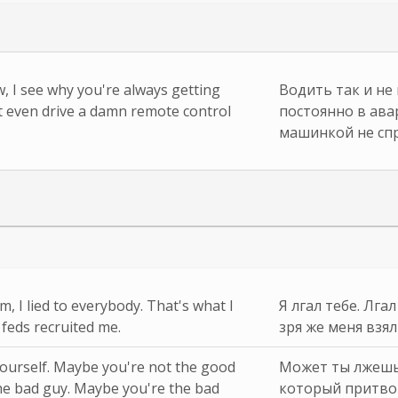
ow, I see why you're always getting
Водить так и не
't even drive a damn remote control
постоянно в ава
машинкой не сп
Dom, I lied to everybody. That's what I
Я лгал тебе. Лга
 feds recruited me.
зря же меня взял
yourself. Maybe you're not the good
Может ты лжешь
he bad guy. Maybe you're the bad
который притвор