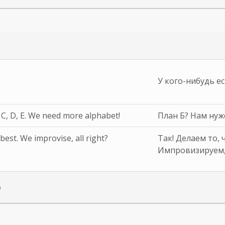
У кого-нибудь ес
 C, D, E. We need more alphabet!
План Б? Нам нуже
est. We improvise, all right?
Так! Делаем то, 
Импровизируем,
о