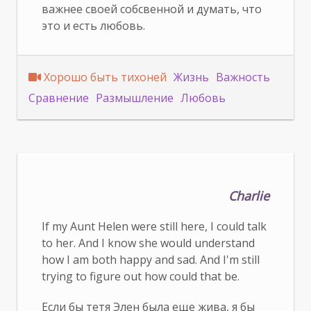
важнее своей собсвенной и думать, что
это и есть любовь.
Хорошо быть тихоней
Жизнь
Важность
Сравнение
Размышление
Любовь
Charlie
If my Aunt Helen were still here, I could talk
to her. And I know she would understand
how I am both happy and sad. And I'm still
trying to figure out how could that be.
Если бы тетя Элен была еще жива, я бы