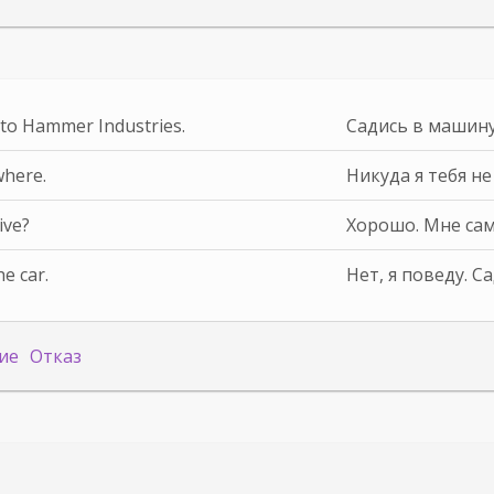
 to Hammer Industries.
Садись в машину
where.
Никуда я тебя не
ive?
Хорошо. Мне сам
he car.
Нет, я поведу. С
ие
Отказ