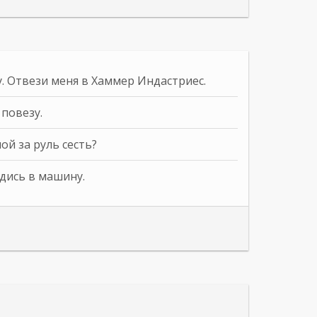
. Отвези меня в Хаммер Индастриес.
 повезу.
ой за руль сесть?
адись в машину.