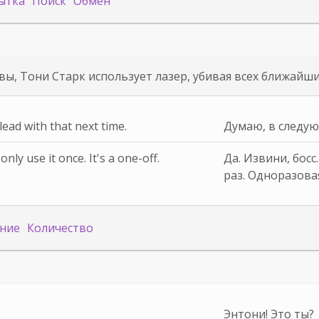
ытка
Поиск
Обмен
вы, Тони Старк использует лазер, убивая всех ближайш
lead with that next time.
Думаю, в следую
only use it once. It's a one-off.
Да. Извини, бос
раз. Одноразова
ние
Количество
Энтони! Это ты?