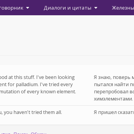
говорник
Диалоги и цитаты
Железны
od at this stuff. I've been looking
Я знаю, поверь м
nt for palladium. I've tried every
пытался найти п
mutation of every known element.
перепробовал в
химэлементами.
u, you haven't tried them all.
Я пришел сказать