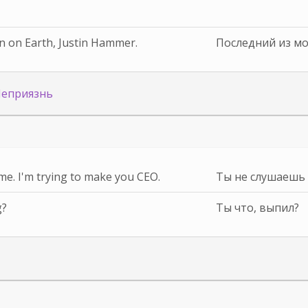
on on Earth, Justin Hammer.
Последний из м
еприязнь
 me. I'm trying to make you CEO.
Ты не слушаешь 
g?
Ты что, выпил?