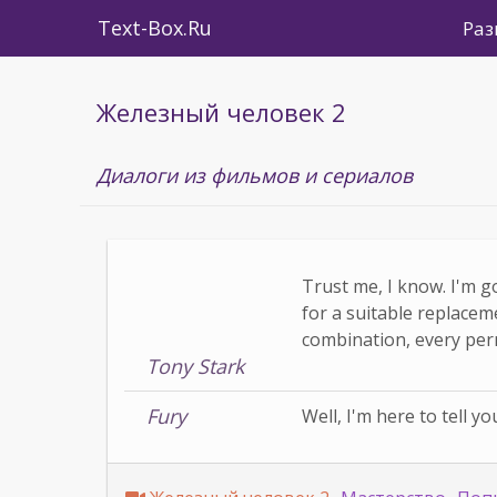
Text-Box.Ru
Раз
Железный человек 2
Диалоги из фильмов и сериалов
Trust me, I know. I'm go
for a suitable replaceme
combination, every per
Tony Stark
Fury
Well, I'm here to tell yo