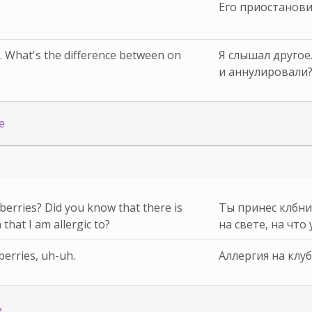
Его приостанови
. What's the difference between on
Я слышал другое
и аннулировали
е
berries? Did you know that there is
Ты принес клбни
that I am allergic to?
на свете, на что 
berries, uh-uh.
Аллергия на клуб
ь