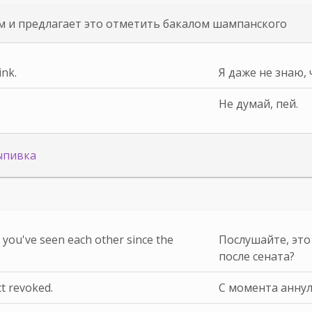
м и предлагает это отметить бакалом шампанского
ink.
Я даже не знаю, 
Не думай, пей.
ыпивка
ime you've seen each other since the
Послушайте, это
после сената?
ct revoked.
С момента аннул