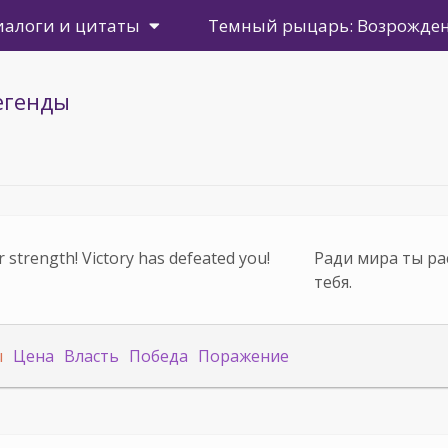
иалоги и цитаты
Темный рыцарь: Возрожден
егенды
 strength! Victory has defeated you!
Ради мира ты ра
тебя.
ы
Цена
Власть
Победа
Поражение