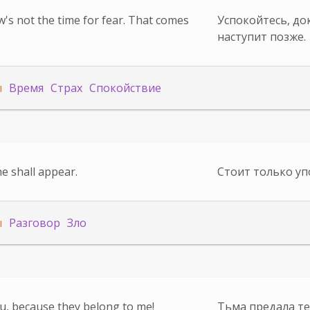
's not the time for fear. That comes
Успокойтесь, док
наступит позже.
ы
Время
Страх
Спокойствие
he shall appear.
Стоит только уп
ы
Разговор
Зло
, because they belong to me!
Тьма предала те