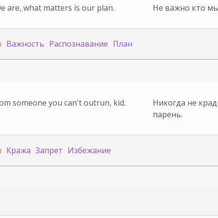
e are, what matters is our plan.
Не важно кто мы 
ы
Важность
Распознавание
План
rom someone you can't outrun, kid.
Никогда не кради
парень.
ы
Кража
Запрет
Избежание