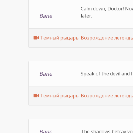
Calm down, Doctor! Now
Bane
later.
Темный рыцарь: Возрождение легенд
Bane
Speak of the devil and 
Темный рыцарь: Возрождение легенд
Bane
The shadows betray you