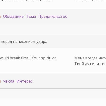
ы
Обладание
Тьма
Предательство
 перед нанесением удара
uld break first… Your spirit, or
Меня всегда инт
Твой дух или тв
ы
Числа
Интерес