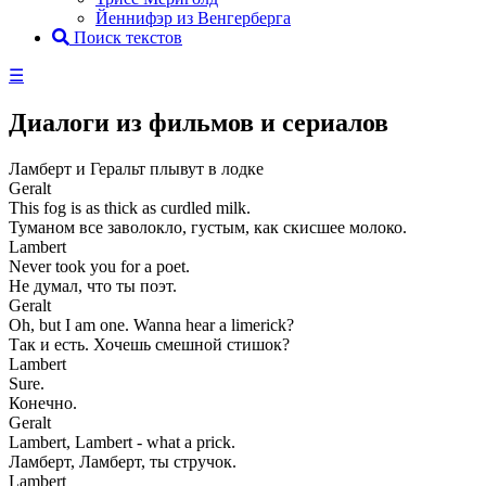
Йеннифэр из Венгерберга
Поиск текстов
☰
Диалоги из фильмов и сериалов
Ламберт и Геральт плывут в лодке
Geralt
This fog is as thick as curdled milk.
Туманом все заволокло, густым, как скисшее молоко.
Lambert
Never took you for a poet.
Не думал, что ты поэт.
Geralt
Oh, but I am one. Wanna hear a limerick?
Так и есть. Хочешь смешной стишок?
Lambert
Sure.
Конечно.
Geralt
Lambert, Lambert - what a prick.
Ламберт, Ламберт, ты стручок.
Lambert