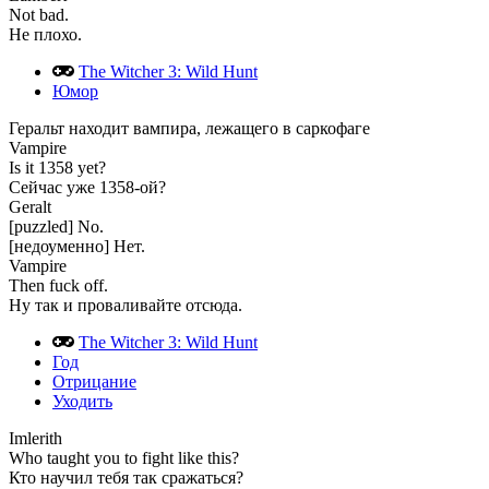
Not bad.
Не плохо.
The Witcher 3: Wild Hunt
Юмор
Геральт находит вампира, лежащего в саркофаге
Vampire
Is it 1358 yet?
Сейчас уже 1358-ой?
Geralt
[puzzled] No.
[недоуменно] Нет.
Vampire
Then fuck off.
Ну так и проваливайте отсюда.
The Witcher 3: Wild Hunt
Год
Отрицание
Уходить
Imlerith
Who taught you to fight like this?
Кто научил тебя так сражаться?