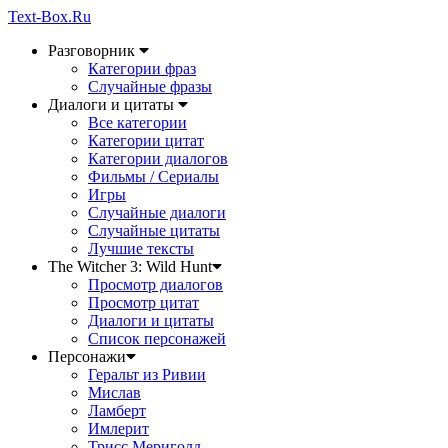
Text-Box.Ru
Разговорник
Категории фраз
Случайные фразы
Диалоги и цитаты
Все категории
Категории цитат
Категории диалогов
Фильмы / Сериалы
Игры
Случайные диалоги
Случайные цитаты
Лучшие тексты
The Witcher 3: Wild Hunt
Просмотр диалогов
Просмотр цитат
Диалоги и цитаты
Список персонажей
Персонажи
Геральт из Ривии
Мислав
Ламберт
Имлерит
Трисс Мериголд