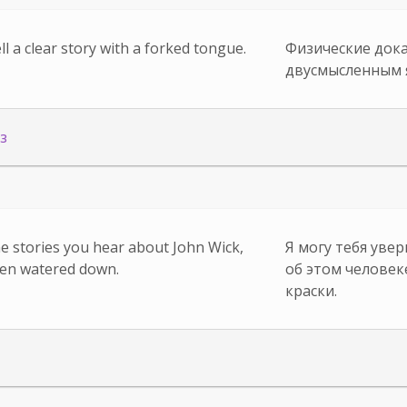
ll a clear story with a forked tongue.
Физические дока
двусмысленным 
з
he stories you hear about John Wick,
Я могу тебя уве
been watered down.
об этом человек
краски.