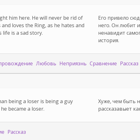
t him here. He will never be rid of
Его привело сюд
s and loves the Ring, as he hates and
него. Он любит 
life is a sad story.
ненавидит самог
история.
провождение
Любовь
Неприязнь
Сравнение
Рассказ
an being a loser is being a guy
Хуже, чем быть 
w he became a loser.
рассказавыет ка
ие
Рассказ