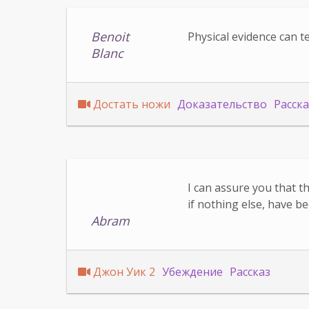
Benoit
Physical evidence can te
Blanc
Достать ножи
Доказательство
Расска
I can assure you that t
if nothing else, have 
Abram
Джон Уик 2
Убеждение
Рассказ