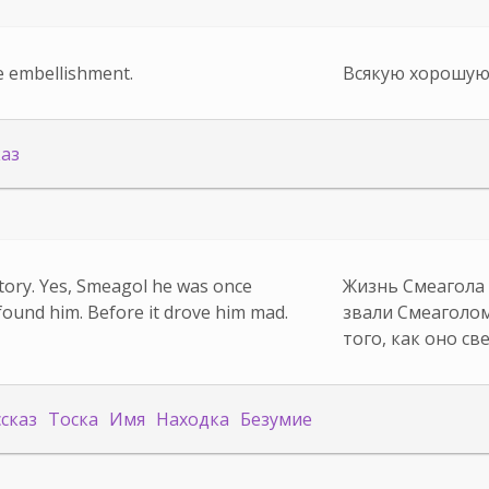
e embellishment.
Всякую хорошую 
каз
 story. Yes, Smeagol he was once
Жизнь Смеагола -
 found him. Before it drove him mad.
звали Смеаголом
того, как оно све
ссказ
Тоска
Имя
Находка
Безумие