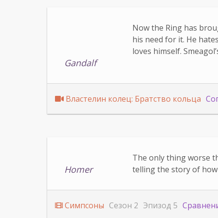
Now the Ring has brough
his need for it. He hate
loves himself. Smeagol’s 
Gandalf
Властелин колец: Братство кольца
Со
The only thing worse th
Homer
telling the story of ho
Симпсоны
Сезон 2
Эпизод 5
Сравнен